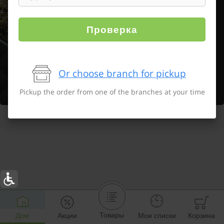
Проверка
Or choose branch for pickup
Pickup the order from one of the branches at your time
Товары
Дом
Акции
Мои списки
Корзина