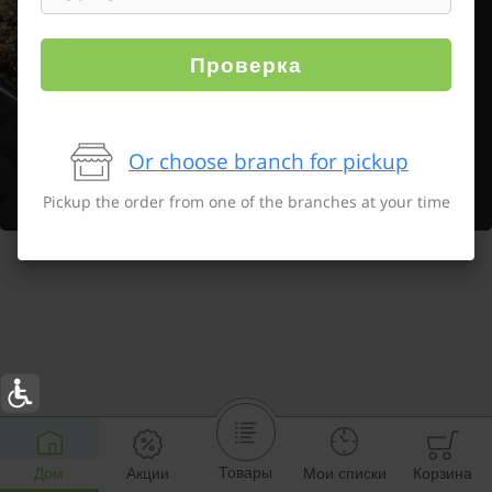
Проверка
Or choose branch for pickup
Pickup the order from one of the branches at your time
Товары
Дом
Акции
Мои списки
Корзина