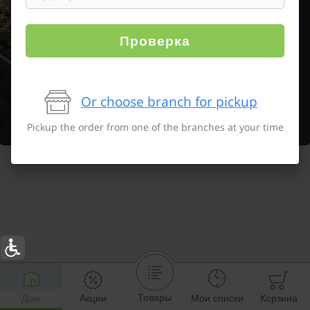
Проверка
Or choose branch for pickup
Pickup the order from one of the branches at your time
Товары
Дом
Акции
Мои списки
Корзина