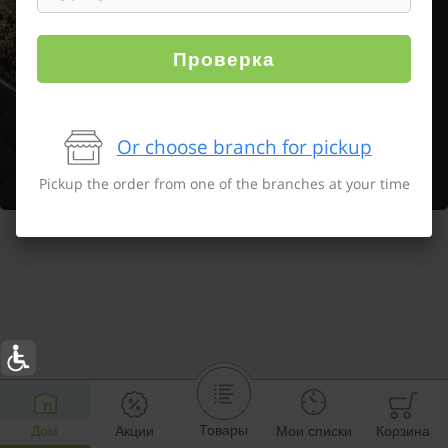
Проверка
Or choose branch for pickup
Pickup the order from one of the branches at your time
Товары
Дом
Акции
Мои списки
Корзина