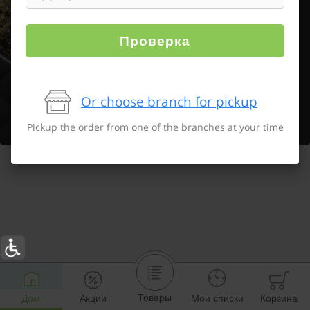
Проверка
Or choose branch for pickup
Pickup the order from one of the branches at your time
Товары
Дом
Акции
Мои списки
Корзина