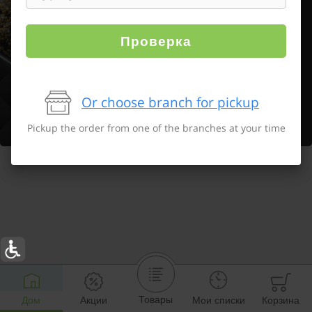
Проверка
Or choose branch for pickup
Pickup the order from one of the branches at your time
Товары
Дом
Акции
Мои списки
Корзина