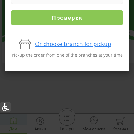
Проверка
Or choose branch for pickup
Pickup the order from one of the branches at your time
Товары
Дом
Акции
Мои списки
Корзина