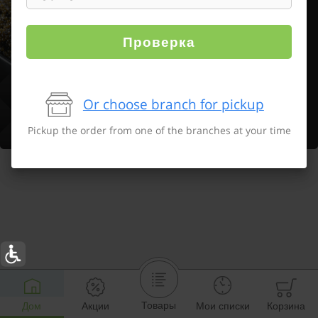
Проверка
Or choose branch for pickup
Pickup the order from one of the branches at your time
Товары
Дом
Акции
Мои списки
Корзина