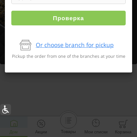
Проверка
Or choose branch for pickup
Pickup the order from one of the branches at your time
Товары
Дом
Акции
Мои списки
Корзина