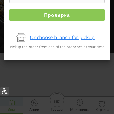
Проверка
Or choose branch for pickup
Pickup the order from one of the branches at your time
Товары
Дом
Акции
Мои списки
Корзина