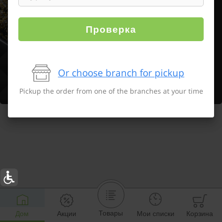
Проверка
Or choose branch for pickup
Pickup the order from one of the branches at your time
Товары
Дом
Акции
Мои списки
Корзина