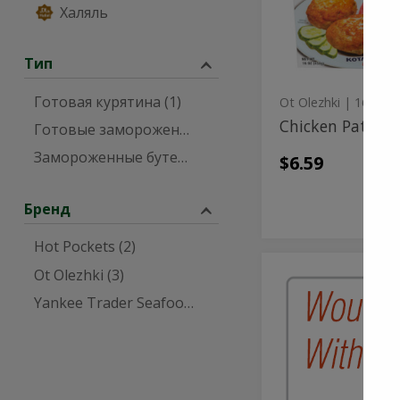
Халяль
Тип
Готовая курятина (1)
Ot Olezhki
| 16 унц
Chicken Patties
Готовые замороженные блюда (3)
Замороженные бутерброды (2)
$6.59
Бренд
Hot Pockets (2)
Ot Olezhki (3)
Yankee Trader Seafood (1)