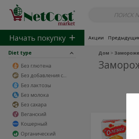
Безалкогольные напитки
Non-Alcoholic Beer
Основные б
Skip to categories menu
Skip to main content
Skip to footer
Начать покупку
Акции
Предыдущие
Diet type
Дом
Замороже
Заморо
Без глютена
Без добавления сахара
Без лактозы
Без молока
Без сахара
Веганский
Chicken
Chicken
Кошерный
Patties
Patties
Органический