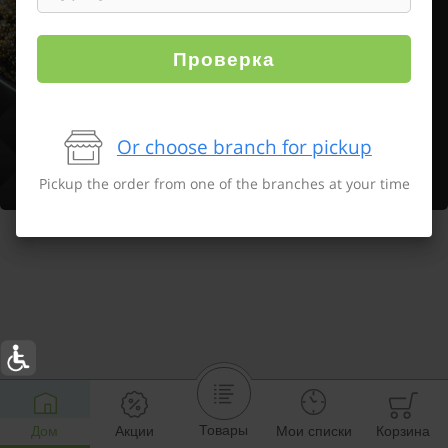
Проверка
Or choose branch for pickup
Pickup the order from one of the branches at your time
Товары
Дом
Акции
Мои списки
Корзина