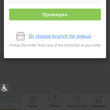
Проверка
Or choose branch for pickup
Pickup the order from one of the branches at your time
Товары
Дом
Акции
Мои списки
Корзина