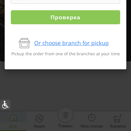
Проверка
Or choose branch for pickup
Pickup the order from one of the branches at your time
Товары
Дом
Акции
Мои списки
Корзина