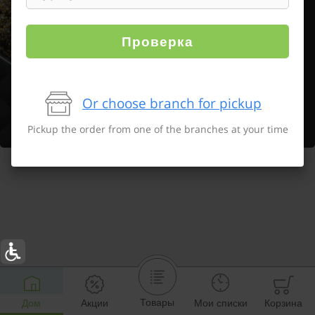
Проверка
Or choose branch for pickup
Pickup the order from one of the branches at your time
Товары
Дом
Акции
Мои списки
Корзина