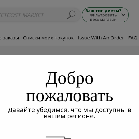
люда
Супы
Морепродукты
Мясные блюда
Гарнир
Закуски
П
Ваш тип диеты?
Фильтровать
весь магазин
 заказы
Списки моих покупок
Issue With An Order
FAQ
Добро
пожаловать
Давайте убедимся, что мы доступны в
вашем регионе.