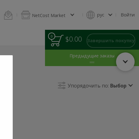
ельмени
Блины и оладьи
Домашняя выпечка
Салаты
Зелен
рус
Войти
NetCost Market
0
0
Итого
$0.00
товаров
Завершить покупку
в
корзине
Предыдущие заказы
Упорядочить по:
Выбор