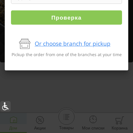
Проверка
Or choose branch for pickup
Pickup the order from one of the branches at your time
Товары
Дом
Акции
Мои списки
Корзина