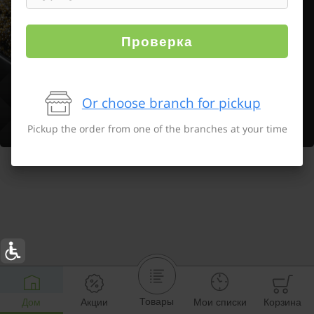
Проверка
Or choose branch for pickup
Pickup the order from one of the branches at your time
Товары
Дом
Акции
Мои списки
Корзина