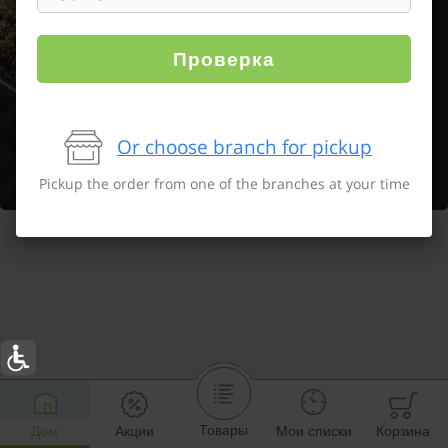
Проверка
Or choose branch for pickup
Pickup the order from one of the branches at your time
Товары
Дом
Акции
Мои списки
Корзина