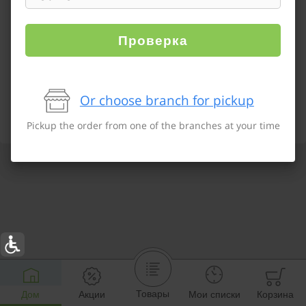
Проверка
Or choose branch for pickup
Pickup the order from one of the branches at your time
Товары
Дом
Акции
Мои списки
Корзина