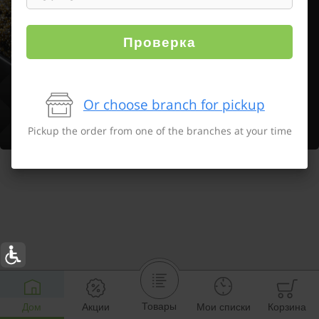
Проверка
Or choose branch for pickup
Pickup the order from one of the branches at your time
Товары
Дом
Акции
Мои списки
Корзина