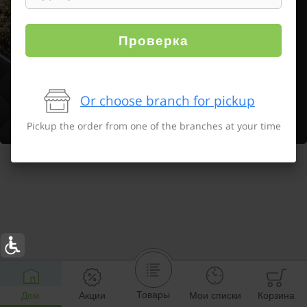
Проверка
Or choose branch for pickup
Pickup the order from one of the branches at your time
Товары
Дом
Акции
Мои списки
Корзина