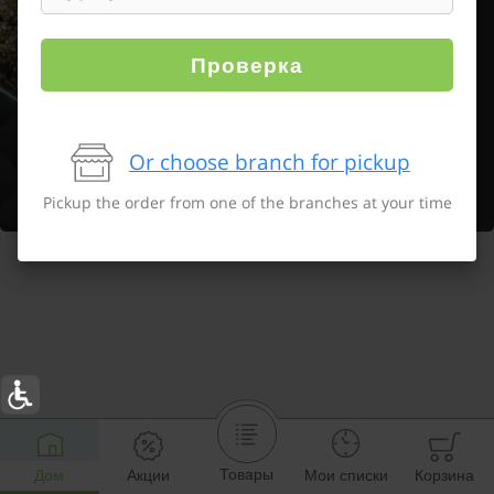
Проверка
Or choose branch for pickup
Pickup the order from one of the branches at your time
Товары
Дом
Акции
Мои списки
Корзина