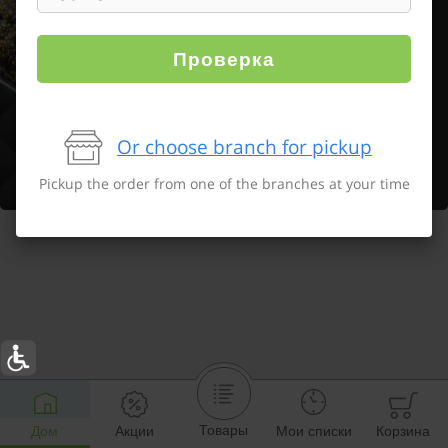
Проверка
Or choose branch for pickup
Pickup the order from one of the branches at your time
Товары
Дом
Акции
Мои списки
Корзина