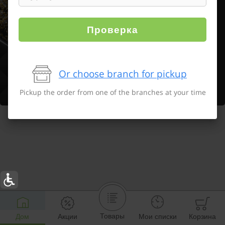
Проверка
Or choose branch for pickup
Pickup the order from one of the branches at your time
Товары
Дом
Акции
Мои списки
Корзина