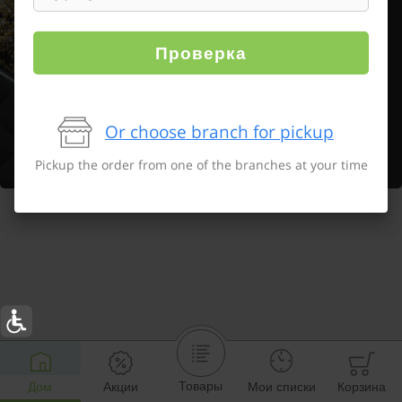
Проверка
Or choose branch for pickup
Pickup the order from one of the branches at your time
Товары
Дом
Акции
Мои списки
Корзина