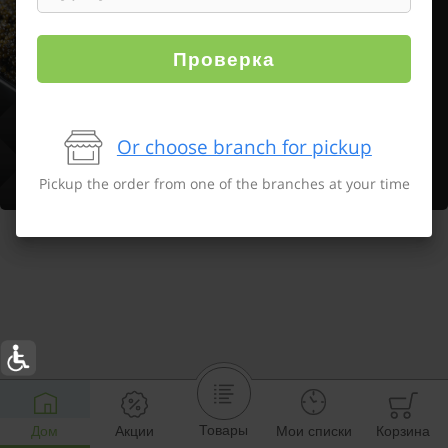
Проверка
Or choose branch for pickup
Pickup the order from one of the branches at your time
Товары
Дом
Акции
Мои списки
Корзина